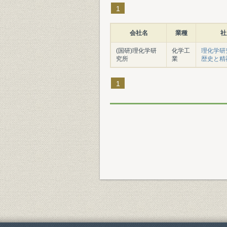
1
会社名
業種
社
(国研)理化学研
化学工
理化学研
究所
業
歴史と精
1