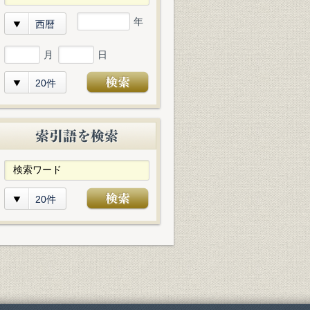
年
西暦
月
日
20件
20件