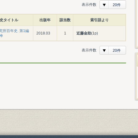
表示件数
20件
史タイトル
出版年
該当数
索引語より
究所百年史. 第1編
2018.03
1
近藤金助
(1p)
神
表示件数
20件