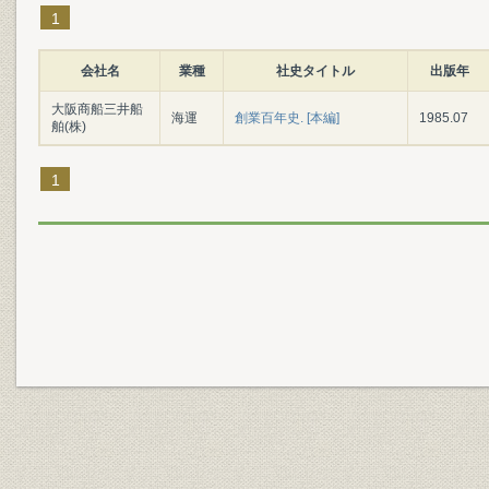
1
会社名
業種
社史タイトル
出版年
大阪商船三井船
海運
創業百年史. [本編]
1985.07
舶(株)
1