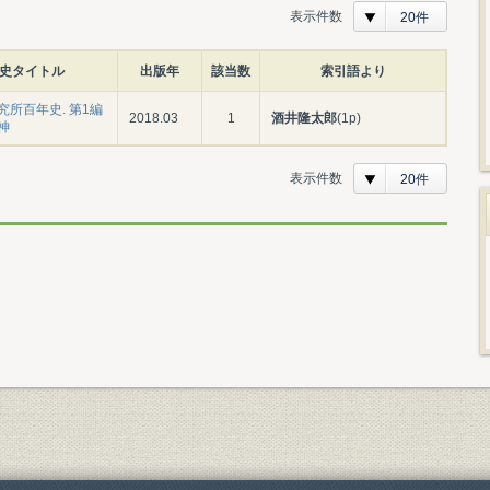
表示件数
20件
史タイトル
出版年
該当数
索引語より
究所百年史. 第1編
2018.03
1
酒井隆太郎
(1p)
神
表示件数
20件