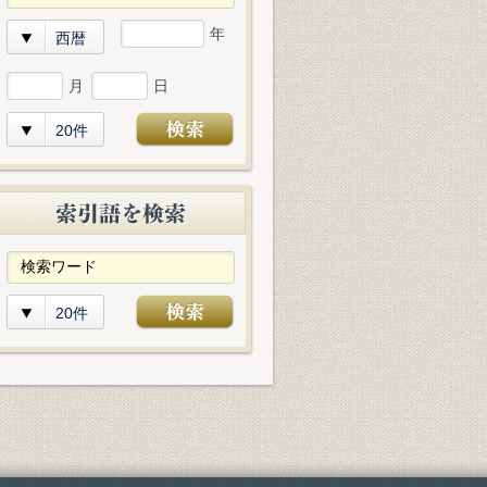
年
西暦
月
日
20件
20件