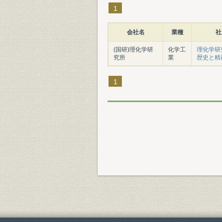
1
会社名
業種
社
(国研)理化学研
化学工
理化学研
究所
業
歴史と精
1