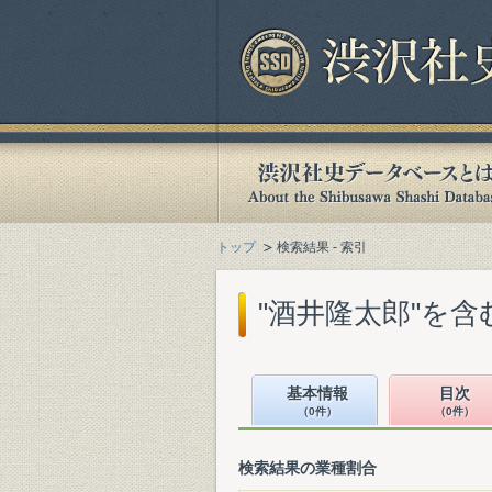
トップ
検索結果 - 索引
"酒井隆太郎"を
基本情報
目次
（0件）
（0件）
検索結果の業種割合