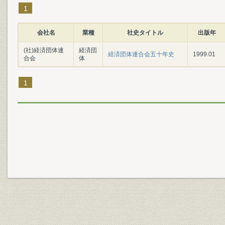
1
会社名
業種
社史タイトル
出版年
(社)経済団体連
経済団
経済団体連合会五十年史
1999.01
合会
体
1