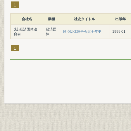
1
会社名
業種
社史タイトル
出版年
(社)経済団体連
経済団
経済団体連合会五十年史
1999.01
合会
体
1