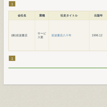
1
会社名
業種
社史タイトル
出版年
サービ
(株)岩波書店
岩波書店八十年
1996.12
ス業
1