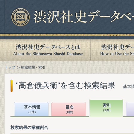
トップ
検索結果 - 索引
"高倉儀兵衛"を含む検索結果
基本情
索引
基本情報
目次
（1件）
（0件）
（0件）
検索結果の業種割合