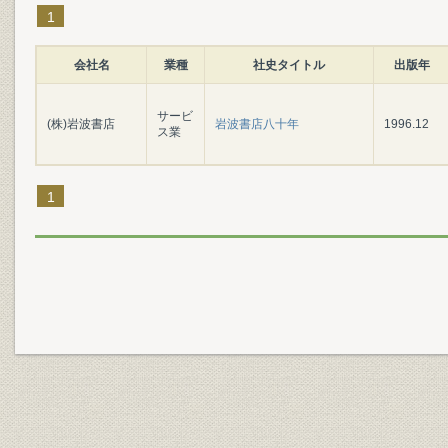
1
会社名
業種
社史タイトル
出版年
サービ
(株)岩波書店
岩波書店八十年
1996.12
ス業
1