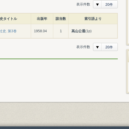
表示件数
20件
史タイトル
出版年
該当数
索引語より
史. 第3巻
1958.04
1
高山公通
(1p)
表示件数
20件