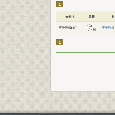
1
会社名
業種
社
パル
王子製紙(株)
王子製紙社
プ・紙
1