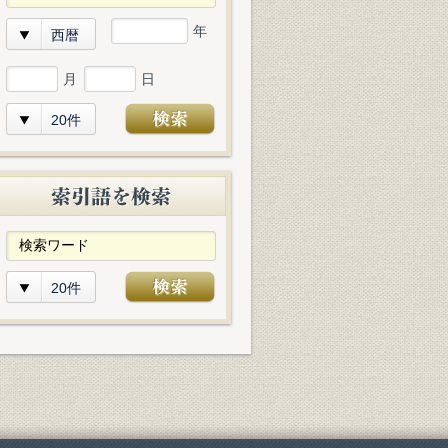
年
西暦
月
日
20件
20件