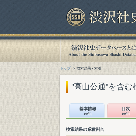
トップ
検索結果 - 索引
"高山公通"を含む
基本情報
目次
（0件）
（0件）
検索結果の業種割合