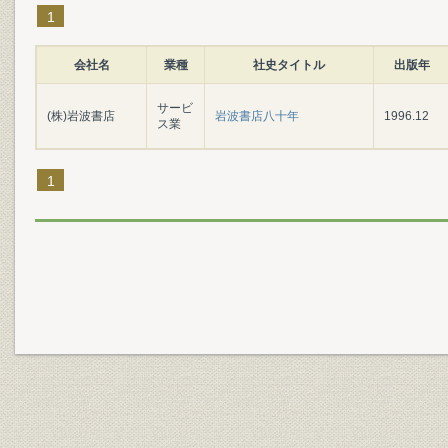
1
会社名
業種
社史タイトル
出版年
サービ
(株)岩波書店
岩波書店八十年
1996.12
ス業
1