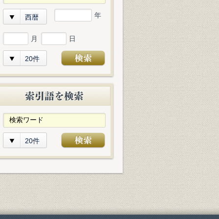
年
西暦
月
日
20件
20件