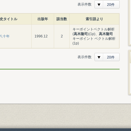
表示件数
20件
史タイトル
出版年
該当数
索引語より
キーポイントベクトル解析
(
高木隆司
)(1p)、
高木隆司
八十年
1996.12
2
キーポイント ベクトル解析
(1p)
表示件数
20件