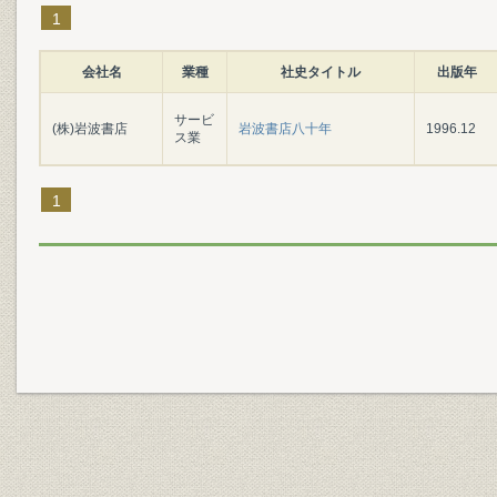
1
会社名
業種
社史タイトル
出版年
サービ
(株)岩波書店
岩波書店八十年
1996.12
ス業
1