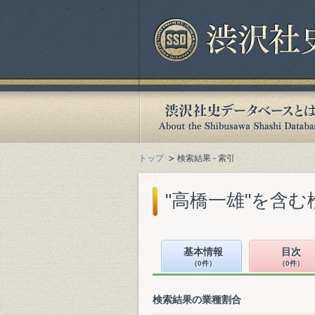
トップ
検索結果 - 索引
"高橋一雄"を含む
基本情報
目次
（0件）
（0件）
検索結果の業種割合