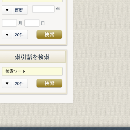
年
西暦
月
日
20件
20件