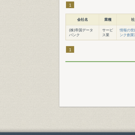
1
会社名
業種
社
(株)帝国データ
サービ
情報の世紀
バンク
ス業
ンク創業
1