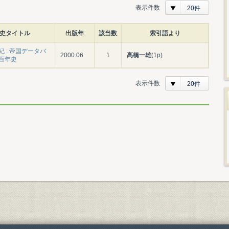
表示件数
20件
史タイトル
出版年
該当数
索引語より
 : 帝国データバ
2000.06
1
高橋一雄
(1p)
百年史
表示件数
20件