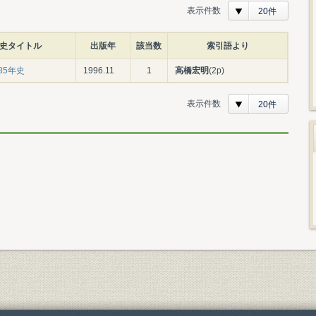
表示件数
20件
史タイトル
出版年
該当数
索引語より
85年史
1996.11
1
高橋宏明
(2p)
表示件数
20件