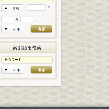
年
西暦
月
日
20件
20件