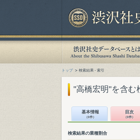
トップ
検索結果 - 索引
"高橋宏明"を含む
基本情報
目次
（0件）
（0件）
検索結果の業種割合