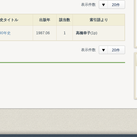
表示件数
20件
史タイトル
出版年
該当数
索引語より
90年史
1987.06
1
高橋幸子
(1p)
表示件数
20件