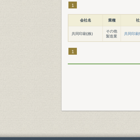
1
会社名
業種
社
その他
共同印刷(株)
共同印刷
製造業
1