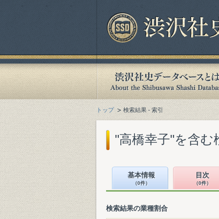
トップ
検索結果 - 索引
"高橋幸子"を含む
基本情報
目次
（0件）
（0件）
検索結果の業種割合