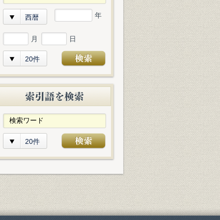
年
西暦
月
日
20件
20件