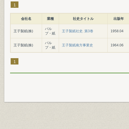
1
会社名
業種
社史タイトル
出版年
パル
王子製紙(株)
王子製紙社史. 第3巻
1958.04
プ・紙
パル
王子製紙(株)
王子製紙南方事業史
1964.06
プ・紙
1