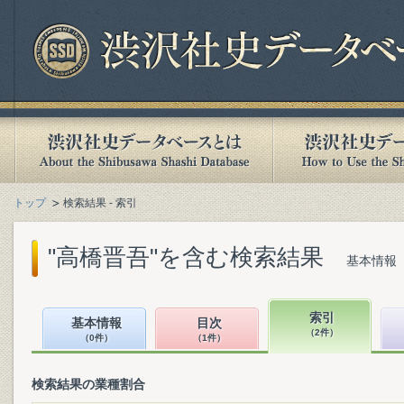
トップ
検索結果 - 索引
"高橋晋吾"を含む検索結果
基本情報（
索引
基本情報
目次
（2件）
（0件）
（1件）
検索結果の業種割合