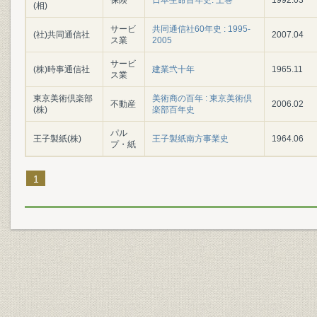
保険
日本生命百年史. 上巻
1992.03
(相)
サービ
共同通信社60年史 : 1995-
(社)共同通信社
2007.04
ス業
2005
サービ
(株)時事通信社
建業弐十年
1965.11
ス業
東京美術倶楽部
美術商の百年 : 東京美術倶
不動産
2006.02
(株)
楽部百年史
パル
王子製紙(株)
王子製紙南方事業史
1964.06
プ・紙
1