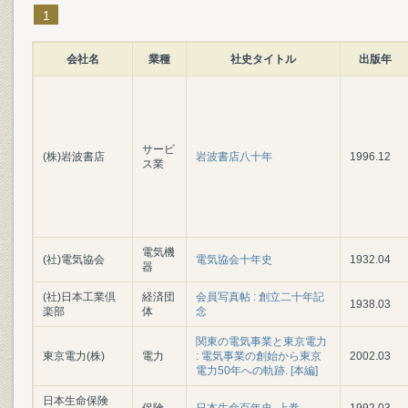
1
会社名
業種
社史タイトル
出版年
サービ
(株)岩波書店
岩波書店八十年
1996.12
ス業
電気機
(社)電気協会
電気協会十年史
1932.04
器
(社)日本工業倶
経済団
会員写真帖 : 創立二十年記
1938.03
楽部
体
念
関東の電気事業と東京電力
東京電力(株)
電力
: 電気事業の創始から東京
2002.03
電力50年への軌跡. [本編]
日本生命保険