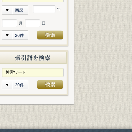
年
西暦
月
日
20件
20件