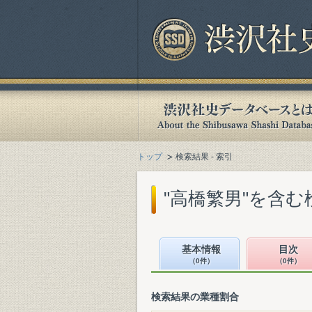
トップ
検索結果 - 索引
"高橋繁男"を含む
基本情報
目次
（0件）
（0件）
検索結果の業種割合