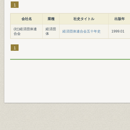
1
会社名
業種
社史タイトル
出版年
(社)経済団体連
経済団
経済団体連合会五十年史
1999.01
合会
体
1