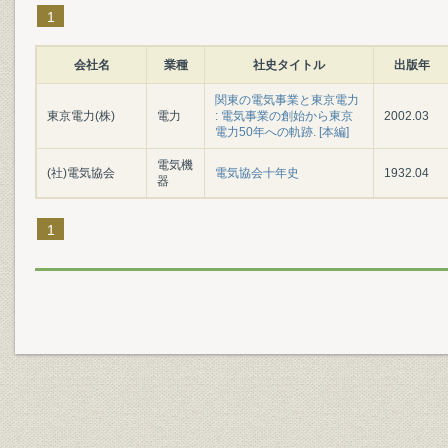
1
会社名
業種
社史タイトル
出版年
関東の電気事業と東京電力
東京電力(株)
電力
: 電気事業の創始から東京
2002.03
電力50年への軌跡. [本編]
電気機
(社)電気協会
電気協会十年史
1932.04
器
1