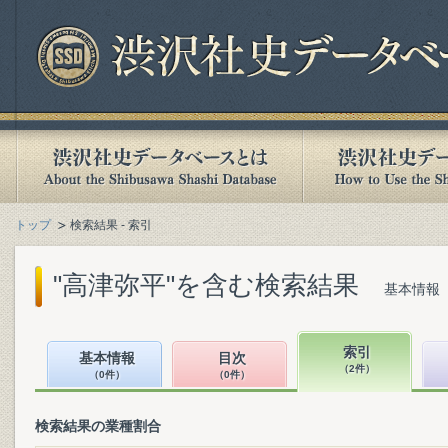
トップ
検索結果 - 索引
"高津弥平"を含む検索結果
基本情報（
索引
基本情報
目次
（2件）
（0件）
（0件）
検索結果の業種割合