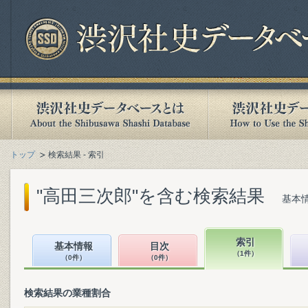
トップ
検索結果 - 索引
"高田三次郎"を含む検索結果
基本情
索引
基本情報
目次
（1件）
（0件）
（0件）
検索結果の業種割合