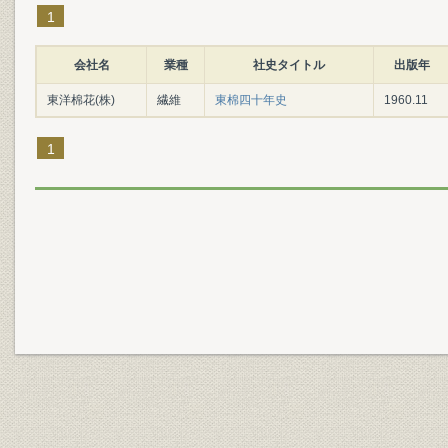
1
会社名
業種
社史タイトル
出版年
東洋棉花(株)
繊維
東棉四十年史
1960.11
1