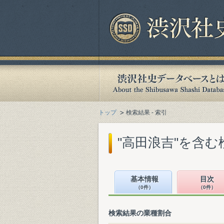
トップ
検索結果 - 索引
"高田浪吉"を含む
基本情報
目次
（0件）
（0件）
検索結果の業種割合