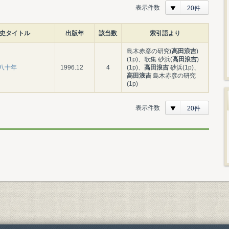
表示件数
20件
史タイトル
出版年
該当数
索引語より
島木赤彦の研究(
高田浪吉
)
(1p)、歌集 砂浜(
高田浪吉
)
八十年
1996.12
4
(1p)、
高田浪吉
砂浜(1p)、
高田浪吉
島木赤彦の研究
(1p)
表示件数
20件