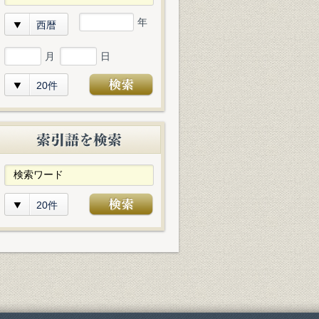
年
西暦
月
日
20件
20件