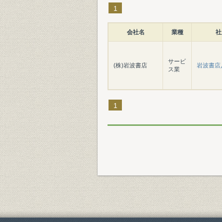
1
会社名
業種
社
サービ
(株)岩波書店
岩波書店
ス業
1