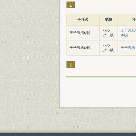
1
会社名
業種
社
パル
王子製紙社史
王子製紙(株)
プ・紙
本編
パル
王子製紙(株)
王子製紙社
プ・紙
1