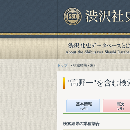
トップ
検索結果 - 索引
"高野一"を含む検
基本情報
目次
（0件）
（0件）
検索結果の業種割合