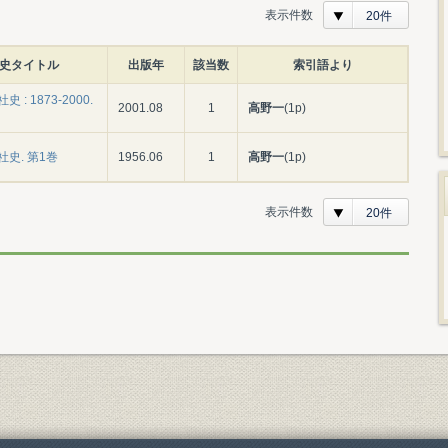
表示件数
20件
史タイトル
出版年
該当数
索引語より
 : 1873-2000.
2001.08
1
高野一
(1p)
史. 第1巻
1956.06
1
高野一
(1p)
表示件数
20件