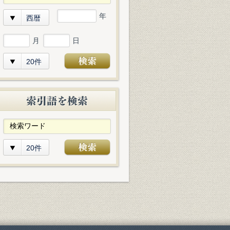
年
西暦
月
日
20件
20件