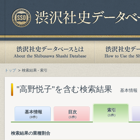
トップ
検索結果 - 索引
"高野悦子"を含む検索結果
基本情報（
索引
基本情報
目次
（1件）
（0件）
（1件）
検索結果の業種割合