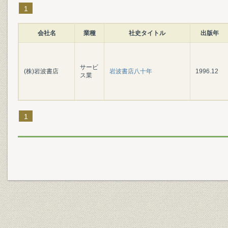
1
会社名
業種
社史タイトル
出版年
サービ
(株)岩波書店
岩波書店八十年
1996.12
ス業
1