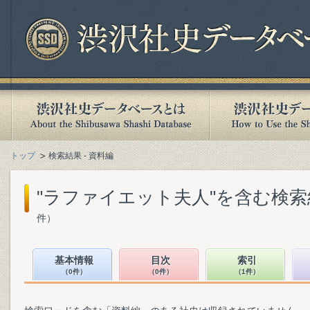
トップ
検索結果 - 資料編
"ラファイエット夫人"を含む検索
件）
基本情報
目次
索引
（0件）
（0件）
（1件）