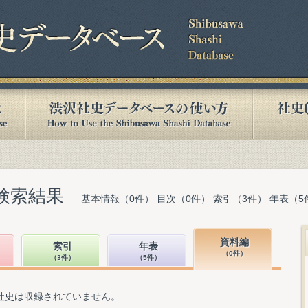
検索結果
基本情報（0件） 目次（0件） 索引（3件） 年表（5
資料編
索引
年表
（0件）
（3件）
（5件）
社史は収録されていません。