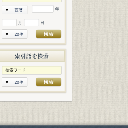
年
西暦
月
日
20件
20件