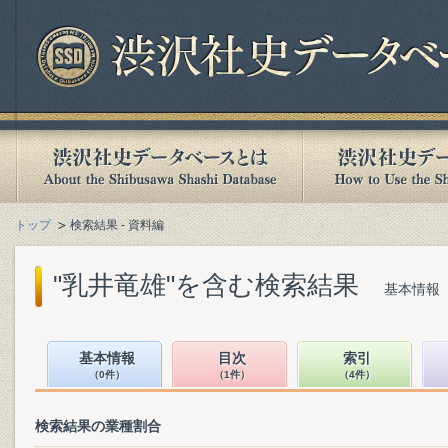
トップ
検索結果 - 資料編
"乳井竜雄"を含む検索結果
基本情報（
基本情報
目次
索引
（0件）
（1件）
（4件）
検索結果の業種割合