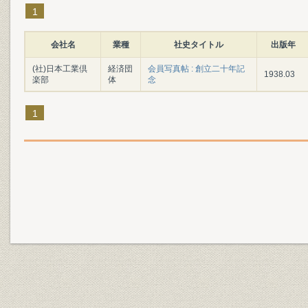
1
会社名
業種
社史タイトル
出版年
(社)日本工業倶
経済団
会員写真帖 : 創立二十年記
1938.03
楽部
体
念
1