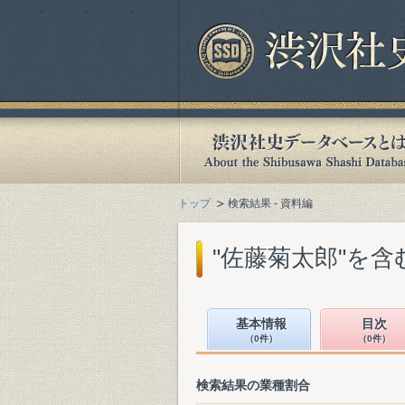
トップ
検索結果 - 資料編
"佐藤菊太郎"を
基本情報
目次
（0件）
（0件）
検索結果の業種割合