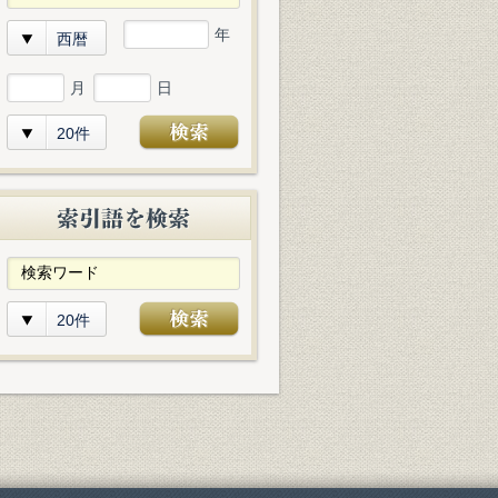
年
西暦
月
日
20件
20件