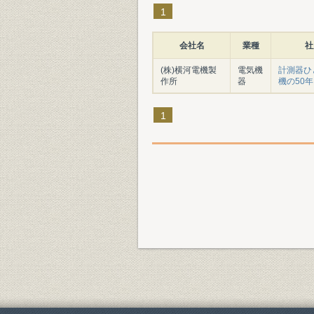
1
会社名
業種
社
(株)横河電機製
電気機
計測器ひと
作所
器
機の50年
1