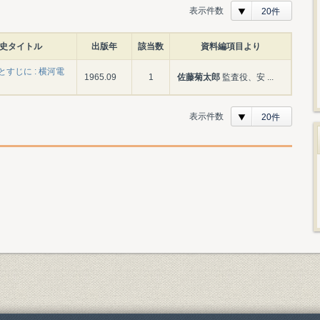
表示件数
20件
史タイトル
出版年
該当数
資料編項目より
すじに : 横河電
1965.09
1
佐藤菊太郎
監査役、安 ...
表示件数
20件