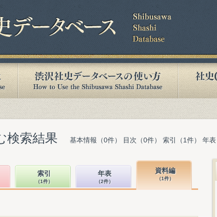
含む検索結果
基本情報（0件） 目次（0件） 索引（1件） 年表
資料編
索引
年表
（1件）
（1件）
（2件）