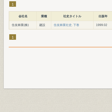
1
会社名
業種
社史タイトル
出版年
住友林業(株)
建設
住友林業社史. 下巻
1999.02
1