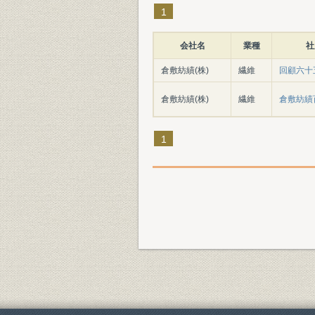
1
会社名
業種
社
倉敷紡績(株)
繊維
回顧六十
倉敷紡績(株)
繊維
倉敷紡績
1