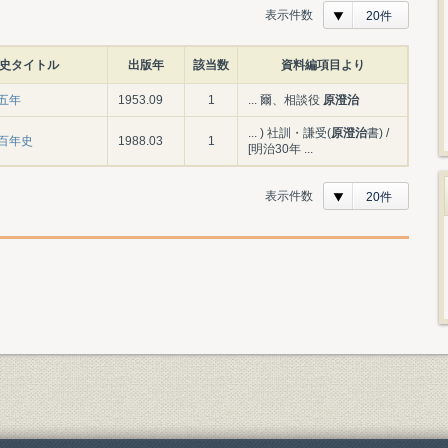
表示件数
20件
史タイトル
出版年
該当数
資料編項目より
五年
1953.09
1
... 爾、相談役
原澄治
... ) 社訓・謙受(
原澄治
書) /
百年史
1988.03
1
[明治30年 ...
表示件数
20件