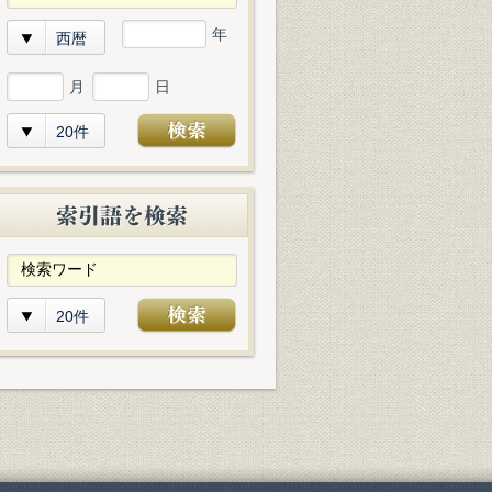
年
西暦
月
日
20件
20件