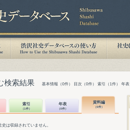
含む検索結果
基本情報（0件） 目次（0件） 索引（1件） 年表
資料編
索引
年表
（0件）
（1件）
（0件）
社史は収録されていません。