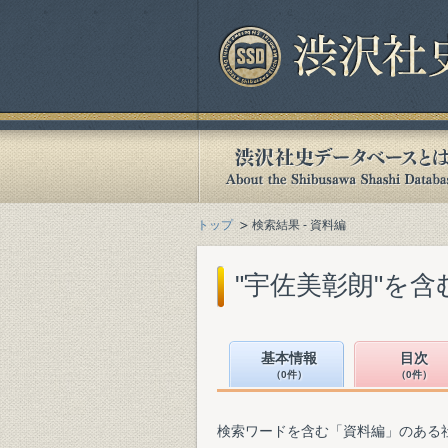
トップ
検索結果 - 資料編
"宇佐美彰朗"を
基本情報
目次
（0件）
（0件）
検索ワードを含む「資料編」のある