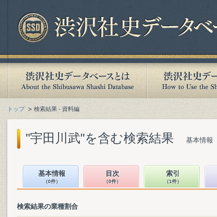
トップ
検索結果 - 資料編
"宇田川武"を含む検索結果
基本情報（
基本情報
目次
索引
（0件）
（0件）
（1件）
検索結果の業種割合