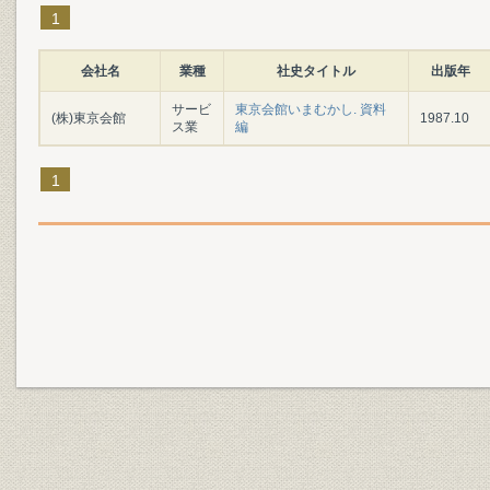
1
会社名
業種
社史タイトル
出版年
サービ
東京会館いまむかし. 資料
(株)東京会館
1987.10
ス業
編
1