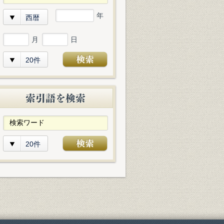
年
西暦
月
日
20件
20件