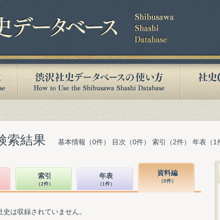
検索結果
基本情報（0件） 目次（0件） 索引（2件） 年表（1
資料編
索引
年表
（0件）
（2件）
（1件）
社史は収録されていません。