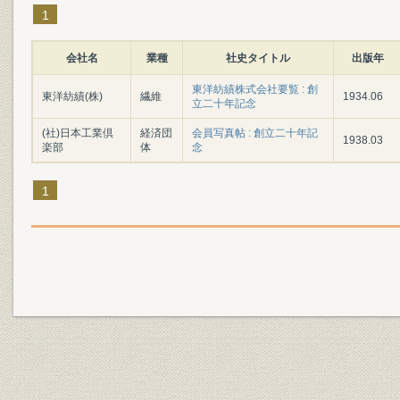
1
会社名
業種
社史タイトル
出版年
東洋紡績株式会社要覧 : 創
東洋紡績(株)
繊維
1934.06
立二十年記念
(社)日本工業倶
経済団
会員写真帖 : 創立二十年記
1938.03
楽部
体
念
1