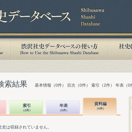
検索結果
基本情報（0件） 目次（0件） 索引（2件） 年表（0
資料編
索引
年表
（0件）
（2件）
（0件）
社史は収録されていません。