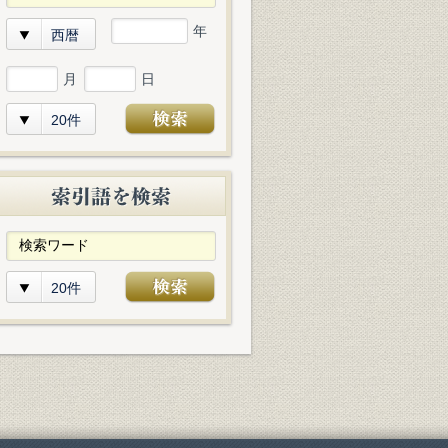
年
西暦
月
日
20件
20件