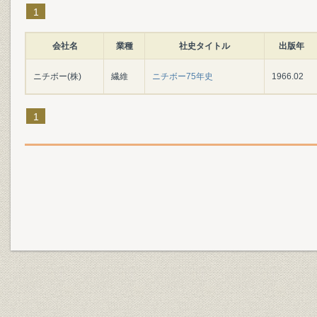
1
会社名
業種
社史タイトル
出版年
ニチボー(株)
繊維
ニチボー75年史
1966.02
1