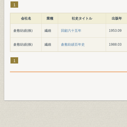
1
会社名
業種
社史タイトル
出版年
倉敷紡績(株)
繊維
回顧六十五年
1953.09
倉敷紡績(株)
繊維
倉敷紡績百年史
1988.03
1