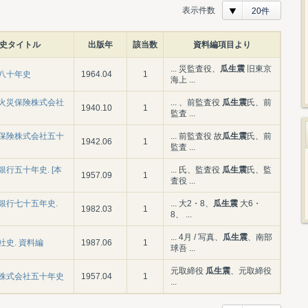
表示件数
20件
史タイトル
出版年
該当数
資料編項目より
... 災監査役、
瓜生震
旧東京
八十年史
1964.04
1
海上 ...
火災保険株式会社
... 、前監査役
瓜生震
氏、前
1940.10
1
監査 ...
保険株式会社五十
... 前監査役 故
瓜生震
氏、前
1942.06
1
監査 ...
行五十年史. [本
... 氏、監査役
瓜生震
氏、監
1957.09
1
査役 ...
銀行七十五年史.
... 大2・8、
瓜生震
大6・
1982.03
1
8、 ...
... 4月 / 写真、
瓜生震
、南部
社史. 資料編
1987.06
1
球吾 ...
元取締役
瓜生震
、元取締役
株式会社五十年史
1957.04
1
...