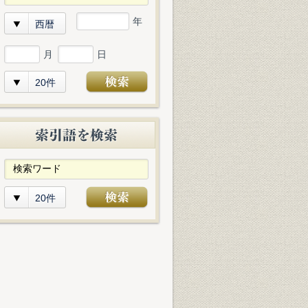
年
西暦
月
日
20件
20件