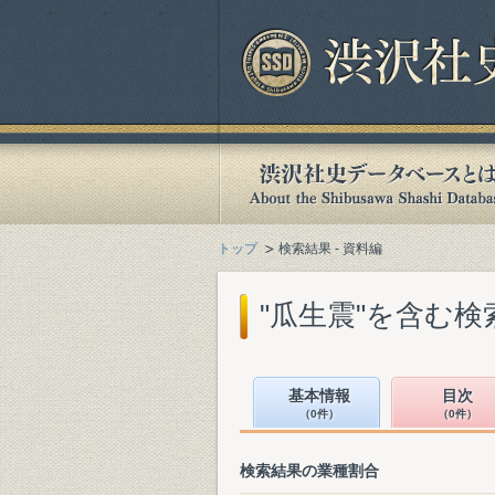
トップ
検索結果 - 資料編
"瓜生震"を含む検
基本情報
目次
（0件）
（0件）
検索結果の業種割合