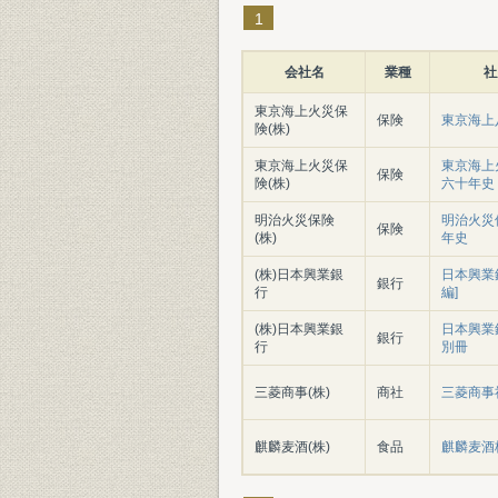
1
会社名
業種
社
東京海上火災保
保険
東京海上
険(株)
東京海上火災保
東京海上
保険
険(株)
六十年史
明治火災保険
明治火災
保険
(株)
年史
(株)日本興業銀
日本興業銀
銀行
行
編]
(株)日本興業銀
日本興業
銀行
行
別冊
三菱商事(株)
商社
三菱商事
麒麟麦酒(株)
食品
麒麟麦酒