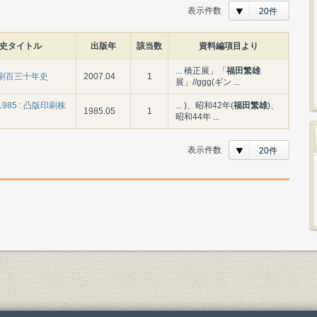
表示件数
20件
史タイトル
出版年
該当数
資料編項目より
... 橋正展」「
福田繁雄
刷百三十年史
2007.04
1
展」//ggg(ギン ...
1985 : 凸版印刷株
... )、昭和42年(
福田繁雄
)、
1985.05
1
昭和44年 ...
表示件数
20件