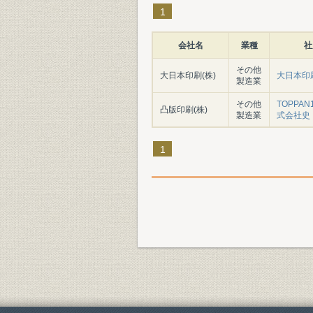
1
会社名
業種
社
その他
大日本印刷(株)
大日本印
製造業
その他
TOPPAN
凸版印刷(株)
製造業
式会社史
1