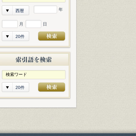
年
西暦
月
日
20件
20件