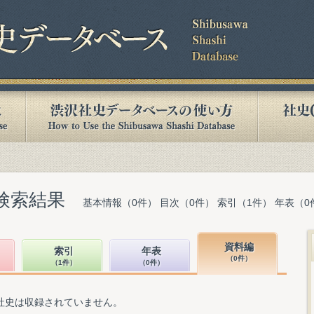
検索結果
基本情報（0件） 目次（0件） 索引（1件） 年表（0
資料編
索引
年表
（0件）
（1件）
（0件）
社史は収録されていません。