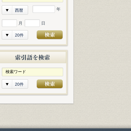
年
西暦
月
日
20件
20件