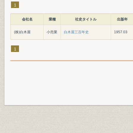
1
会社名
業種
社史タイトル
出版年
(株)白木屋
小売業
白木屋三百年史
1957.03
1