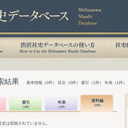
索結果
基本情報（0件） 目次（0件） 索引（1件） 年表（1件）
資料編
索引
年表
（0件）
（1件）
（1件）
社史は収録されていません。