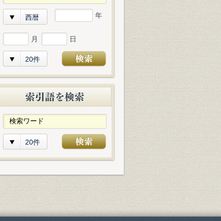
年
西暦
月
日
20件
20件