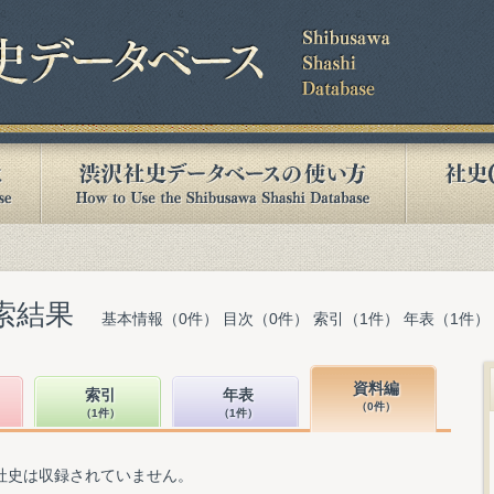
索結果
基本情報（0件） 目次（0件） 索引（1件） 年表（1件）
資料編
索引
年表
（0件）
（1件）
（1件）
社史は収録されていません。