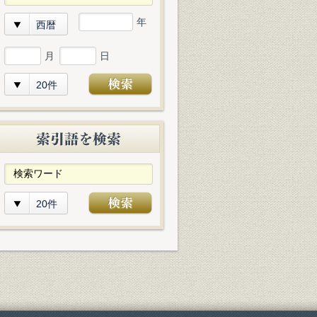
年
西暦
月
日
20件
20件