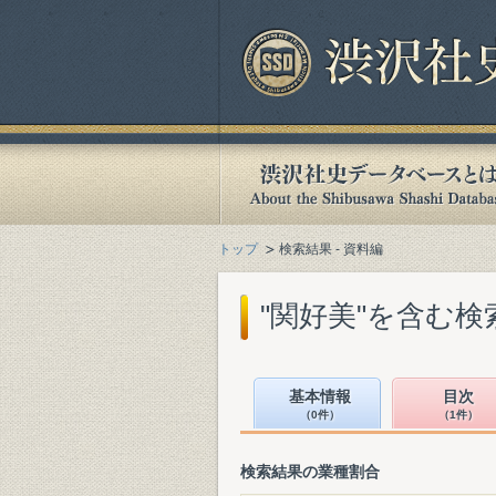
トップ
検索結果 - 資料編
"関好美"を含む検
基本情報
目次
（0件）
（1件）
検索結果の業種割合