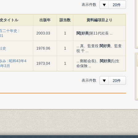
表示件数
20件
史タイトル
出版年
該当数
資料編項目より
二十年史 :
2003.03
1
関[好美
]第11代社長 ...
01
... 真、監査役
関好美
、監査
社史
1976.06
1
役 千 ...
み : 昭和43年4
... 郵船会長)、
関好美
氏(生
1973.04
1
8年3月
命保険 ...
表示件数
20件