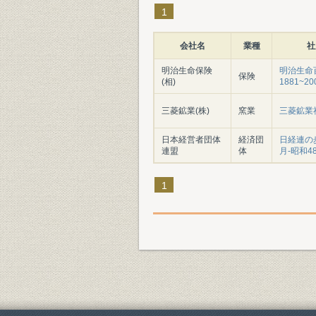
1
会社名
業種
社
明治生命保険
明治生命百
保険
(相)
1881~20
三菱鉱業(株)
窯業
三菱鉱業
日本経営者団体
経済団
日経連の歩
連盟
体
月-昭和4
1