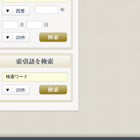
年
西暦
月
日
20件
20件