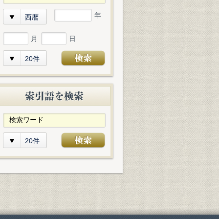
年
西暦
月
日
20件
20件