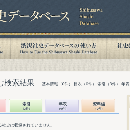
含む検索結果
基本情報（0件） 目次（0件） 索引（3件） 年表
索引
年表
資料編
（3件）
（0件）
（0件）
る社史は収録されていません。