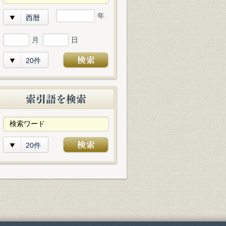
年
西暦
月
日
20件
20件