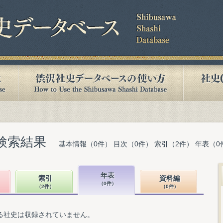
検索結果
基本情報（0件） 目次（0件） 索引（2件） 年表（0
年表
索引
資料編
（0件）
（2件）
（0件）
る社史は収録されていません。