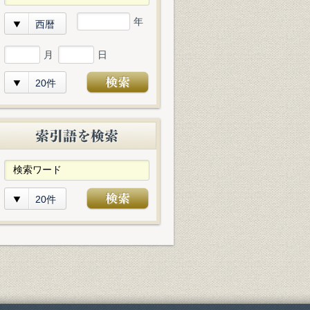
年
西暦
月
日
20件
20件