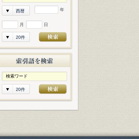
年
西暦
月
日
20件
20件