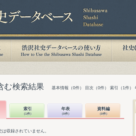
を含む検索結果
基本情報（0件） 目次（0件） 索引（1件）
索引
年表
資料編
（1件）
（0件）
（0件）
史は収録されていません。