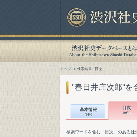
トップ
検索結果 - 目次
"春日井庄次郎"
目次
基本情報
（0件）
（0件）
検索ワードを含む「目次」のある社