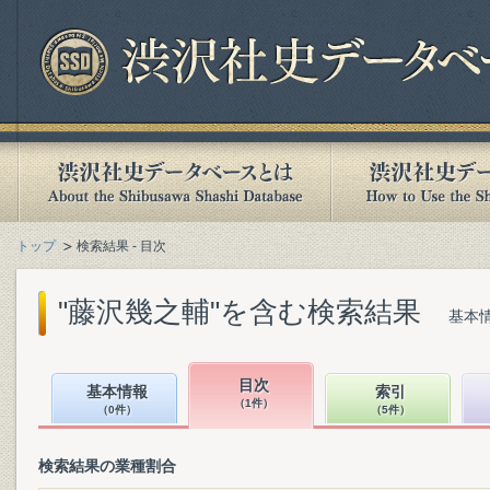
トップ
検索結果 - 目次
"藤沢幾之輔"を含む検索結果
基本情
目次
基本情報
索引
（1件）
（0件）
（5件）
検索結果の業種割合