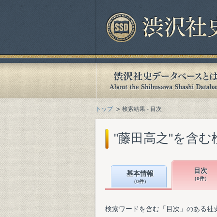
トップ
検索結果 - 目次
"藤田高之"を含む
目次
基本情報
（0件）
（0件）
検索ワードを含む「目次」のある社