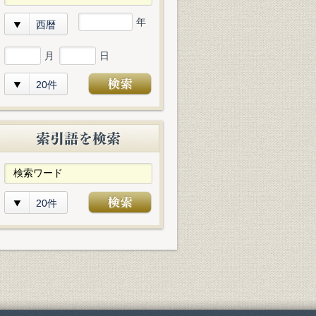
年
西暦
月
日
20件
20件