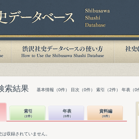
検索結果
基本情報（0件） 目次（0件） 索引（2件） 年表（0
索引
年表
資料編
（2件）
（0件）
（0件）
史は収録されていません。